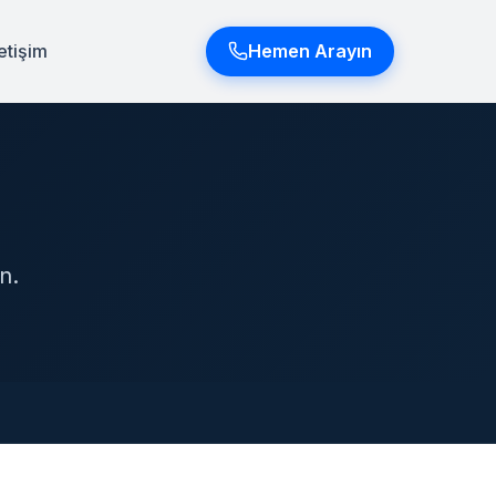
letişim
Hemen Arayın
n.