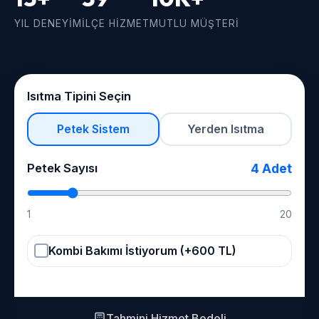
YIL DENEYIM
İLÇE HIZMET
MUTLU MÜŞTERI
Isıtma Tipini Seçin
Petek Sistem
Yerden Isıtma
Petek Sayısı
4
Adet
1
20
Kombi Bakımı İstiyorum (+600 TL)
Tahmini Hizmet Bedeli