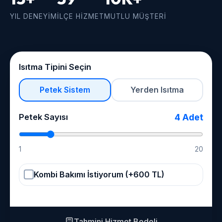
YIL DENEYIM
İLÇE HIZMET
MUTLU MÜŞTERI
Isıtma Tipini Seçin
Petek Sistem
Yerden Isıtma
Petek Sayısı
4
Adet
1
20
Kombi Bakımı İstiyorum (+600 TL)
Tahmini Hizmet Bedeli